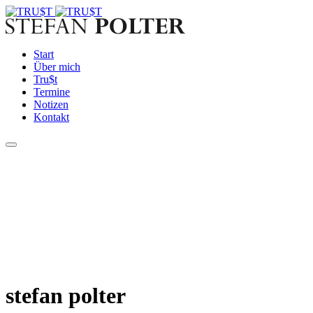
Start
Über mich
Tru$t
Termine
Notizen
Kontakt
stefan polter