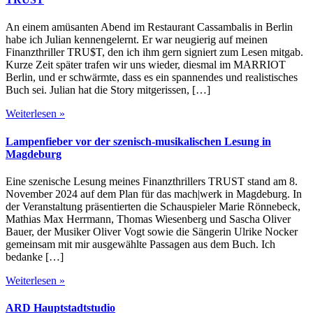
An einem amüsanten Abend im Restaurant Cassambalis in Berlin
habe ich Julian kennengelernt. Er war neugierig auf meinen
Finanzthriller TRU$T, den ich ihm gern signiert zum Lesen mitgab.
Kurze Zeit später trafen wir uns wieder, diesmal im MARRIOT
Berlin, und er schwärmte, dass es ein spannendes und realistisches
Buch sei. Julian hat die Story mitgerissen, […]
Weiterlesen »
Lampenfieber vor der szenisch-musikalischen Lesung in
Magdeburg
Eine szenische Lesung meines Finanzthrillers TRUST stand am 8.
November 2024 auf dem Plan für das mach|werk in Magdeburg. In
der Veranstaltung präsentierten die Schauspieler Marie Rönnebeck,
Mathias Max Herrmann, Thomas Wiesenberg und Sascha Oliver
Bauer, der Musiker Oliver Vogt sowie die Sängerin Ulrike Nocker
gemeinsam mit mir ausgewählte Passagen aus dem Buch. Ich
bedanke […]
Weiterlesen »
ARD Hauptstadtstudio