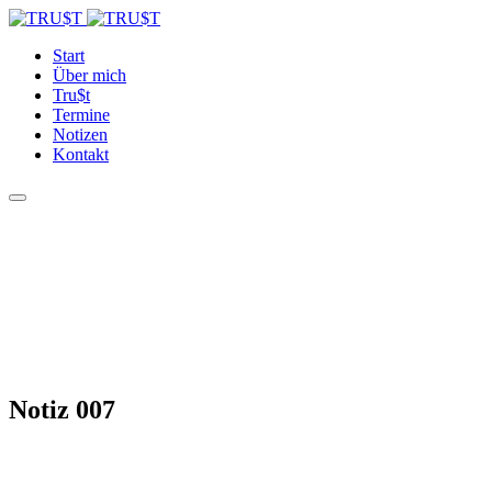
Start
Über mich
Tru$t
Termine
Notizen
Kontakt
Notiz 007