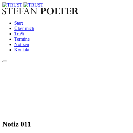
Start
Über mich
Tru$t
Termine
Notizen
Kontakt
Notiz 011