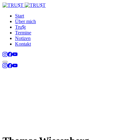
Start
Über mich
Tru$t
Termine
Notizen
Kontakt