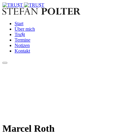
Start
Über mich
Tru$t
Termine
Notizen
Kontakt
Marcel Roth